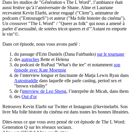
Dans les studios de "Génération·s The L Word", l’ambiance était
aussi festive qu’à l’anniversaire de Shane. Aline et Lauriane
recevaient Kevin Elarbi, acteur engagé ("Clem"), animateur de
podcasts ("EntourageS") et auteur ("Ma folle histoire du cinéma").
Un crossover "The L Word" / "Queer as folk" qui nous a amené à
parler d’asexualité, de soirées tricot queers et d’"Autant en emporte
le vin"©.
Dans cet épisode, nous vous avons parlé :
du passage d'Erin Daniels (Dana Fairbanks)
sur le tournage
des
autruches
Bette et Helena
du podcast de RuPaul "What’s the tee" et notamment
son
épisode avec Kate Moennig
de l’interview longue et fascinante de Marja Lewis Ryan dans
Autostraddle
dans laquelle elle parle casting, period sex et
"brown visibility"
de l'
interview de Leo Sheng
, l’interprète de Micah, dans them
des
Out d'or
Retrouvez Kevin Elarbi sur Twitter et Instagram @kevinelarbi. Son
livre Ma folle histoire du cinéma est dans toutes les bonnes librairies.
Dites-nous ce que vous avez pensé de cet épisode de The L Word:
Generation Q sur les réseaux sociaux.