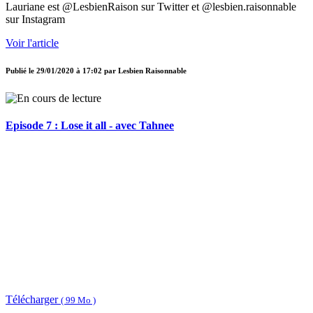
Lauriane est @LesbienRaison sur Twitter et @lesbien.raisonnable
sur Instagram
Voir l'article
Publié le
29/01/2020 à 17:02
par
Lesbien Raisonnable
Episode 7 : Lose it all - avec Tahnee
Télécharger
( 99 Mo )