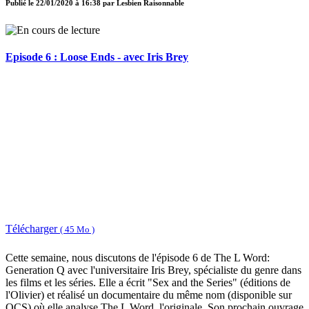
Publié le
22/01/2020 à 16:38
par
Lesbien Raisonnable
Episode 6 : Loose Ends - avec Iris Brey
Télécharger
( 45 Mo )
Cette semaine, nous discutons de l'épisode 6 de The L Word:
Generation Q avec l'universitaire Iris Brey, spécialiste du genre dans
les films et les séries. Elle a écrit "Sex and the Series" (éditions de
l'Olivier) et réalisé un documentaire du même nom (disponible sur
OCS) où elle analyse The L Word, l'originale. Son prochain ouvrage