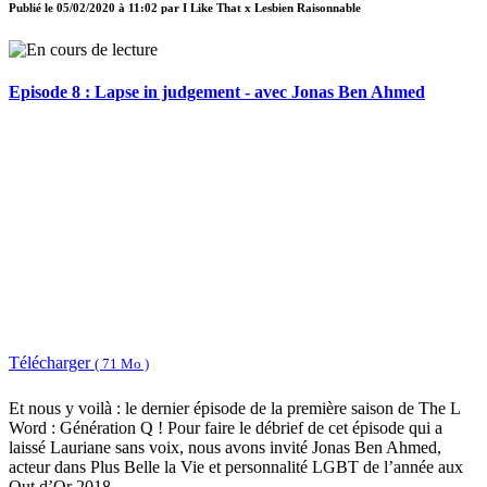
Publié le
05/02/2020 à 11:02
par
I Like That x Lesbien Raisonnable
Episode 8 : Lapse in judgement - avec Jonas Ben Ahmed
Télécharger
( 71 Mo )
Et nous y voilà : le dernier épisode de la première saison de The L
Word : Génération Q ! Pour faire le débrief de cet épisode qui a
laissé Lauriane sans voix, nous avons invité Jonas Ben Ahmed,
acteur dans Plus Belle la Vie et personnalité LGBT de l’année aux
Out d’Or 2018.