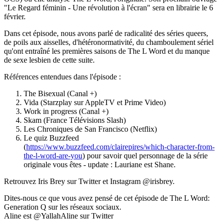
"Le Regard féminin - Une révolution à l'écran" sera en librairie le 6
février.
Dans cet épisode, nous avons parlé de radicalité des séries queers,
de poils aux aisselles, d'hétéronormativité, du chamboulement sériel
qu'ont entraîné les premières saisons de The L Word et du manque
de sexe lesbien de cette suite.
Références entendues dans l'épisode :
The Bisexual (Canal +)
Vida (Starzplay sur AppleTV et Prime Video)
Work in progress (Canal +)
Skam (France Télévisions Slash)
Les Chroniques de San Francisco (Netflix)
Le quiz Buzzfeed
(
https://www.buzzfeed.com/clairepires/which-character-from-
the-l-word-are-you
) pour savoir quel personnage de la série
originale vous êtes - update : Lauriane est Shane.
Retrouvez Iris Brey sur Twitter et Instagram @irisbrey.
Dites-nous ce que vous avez pensé de cet épisode de The L Word:
Generation Q sur les réseaux sociaux.
Aline est @YallahAline sur Twitter