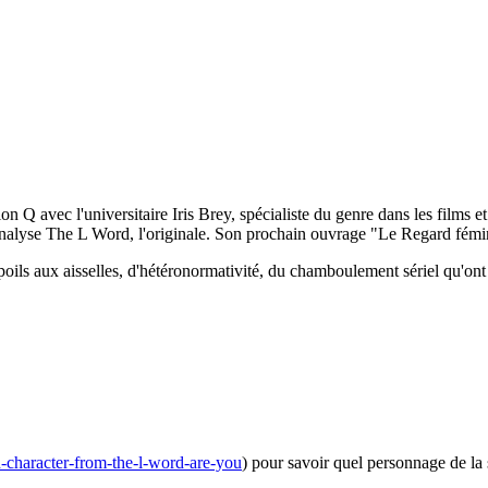
 avec l'universitaire Iris Brey, spécialiste du genre dans les films et le
yse The L Word, l'originale. Son prochain ouvrage "Le Regard féminin -
e poils aux aisselles, d'hétéronormativité, du chamboulement sériel qu'o
-character-from-the-l-word-are-you
) pour savoir quel personnage de la 