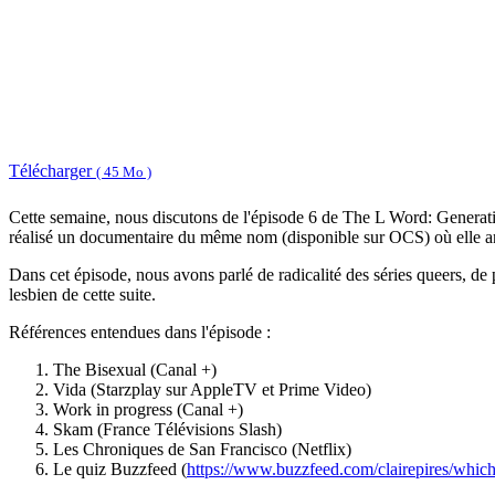
Télécharger
( 45 Mo )
Cette semaine, nous discutons de l'épisode 6 de The L Word: Generation Q
réalisé un documentaire du même nom (disponible sur OCS) où elle anal
Dans cet épisode, nous avons parlé de radicalité des séries queers, d
lesbien de cette suite.
Références entendues dans l'épisode :
The Bisexual (Canal +)
Vida (Starzplay sur AppleTV et Prime Video)
Work in progress (Canal +)
Skam (France Télévisions Slash)
Les Chroniques de San Francisco (Netflix)
Le quiz Buzzfeed (
https://www.buzzfeed.com/clairepires/which